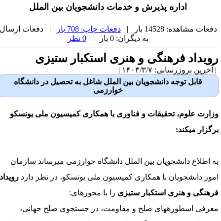
اداره پذیرش و خدمات دانشجویان بین الملل
فعات مشاهده: 14528 بار |
دفعات چاپ: 708 بار
| دفعات ارسال
به دیگران: 0 بار |
0 نظر
ویداد فرهنگی و هنری استکبار ستیزی
آخرین بروزرسانی: ۱۴۰۳/۳/۷ |
قابل توجه دانشجویان بین ­الملل شاغل به تحصیل در دانشگاه
خوارزمی
زارت علوم، تحقیقات و فناوری با همکاری کمیسیون ملی یونسکو
رگزار می­کند:
ه اطلاع دانشجویان بین­ الملل دانشگاه خوارزمی می­رساند
سازمان
مور دانشجویان با همکاری کمیسیون ملی یونسکو
، در نظر دارد
رویداد
رهنگی و هنری استکبار ستیزی
را با محورهای:
عرفی اسطوره­های صلح و مقاومت، در جستجوی صلح جهانی،