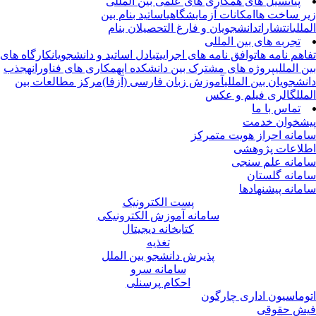
پتانسیل های همکاری های علمی بین المللی
ر ساخت ها
امکانات آزمایشگاهی
اساتید بنام بین
مللی
انتشارات
دانشجویان و فارغ التحصیلان بنام
تجربه های بین المللی
اهم نامه ها
توافق نامه های اجرایی
تبادل اساتید و دانشجویان
کارگاه های
ن المللی
پروژه های مشترک بین دانشکده ای
همکاری های فناورانه
جذب
نشجویان بین المللی
آموزش زبان فارسی (آزفا)
مرکز مطالعات بین
ملل
گالری فیلم و عکس
تماس با ما
شخوان خدمت
مانه احراز هویت متمرکز
لاعات پژوهشی
مانه علم سنجی
مانه گلستان
مانه پیشنهادها
پست الکترونیک
سامانه آموزش الکترونیکی
کتابخانه دیجیتال
تغذیه
پذیرش دانشجو بین الملل
سامانه سرو
احکام پرسنلی
وماسیون اداری چارگون
ش حقوقی