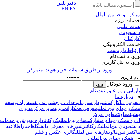
دفتر تلفن
EN
FA
کز روابط بین الملل
مات ویژه:
ات علمی
نشجویان
رکنان
مت الکترونیکی
تباط با ریاست
ود یا ثبت نام
ود به پنل کاربری
ورود از طريق سامانه احراز هويت متمركز
ورود خودکار
زیابی رمز عبور
ثبت نام
درباره ما
رفی ما
کارکنان
نمودار سازمانی
اهداف و چشم انداز
نقشه راه توسعه
کاری‌های بین‌المللی
معرفی همکاران
مدیریت
مدیر مرکز
مدیران
شین
معاونت
معاون مرکز
اره همکاری‌ها و مشارکت‌های بین‌المللی
کارکنان
اداره پذیرش و خدمات
نشجویان بین‌المللی
کارکنان
برشورهای معرفی دانشگاه
اخبار
اطلاعیه
کنفرانس‌ها/وبینارهای بین‌المللی
گالری عکس و فیلم
همکاری‌های بین‌المللی