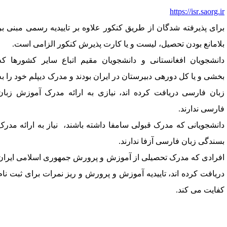
https://isr.saorg.i
رای
پذیرفته
شدگان
از
طریق
کنکور
علاوه
بر
تاییدیه
رسمی
مبنی
بر
لامانع
بودن
تحصیل،
لیست
و
یا
کارت
پذیرش
کنکور
الزامی
است
.
انشجویان
افغانستانی
و
دانشجویان
مقیم
اتباع
سایر
کشورها
که
خشی
و
یا
کل
دورهی
 دبیرستان
در
ایران
بودند
و
مدرک
دیپلم
خود
را
به
بان
فارسی
دریافت
کرده 
اند
،
نیازی
به
ارائه 
مدرک
آموزش
زبان
ارسی
ندارند
.
انشجویانی
که
مدرک
قبولی
سامفا
داشته
باشند
، 
نیاز
به
ارائه
مدرک
سندگی
زبان
فارسی
آزفا
ندارند
.
فرادی
که
مدرک
تحصیلی
از
آموزش
و
پرورش
جمهوری
اسلامی
ایران
ریافت
کرده
اند
،
تاییدیه
آموزش
و
پرورش
و
ریز
نمرات
برای
ثبت
نام
فایت
می
کند
.