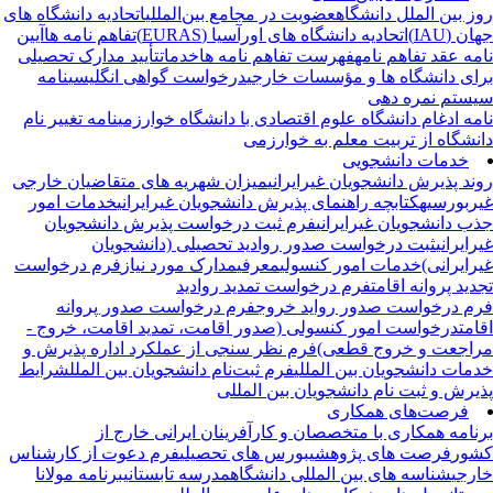
ز بین الملل دانشگاه
عضویت در مجامع بین‌المللی
اتحادیه دانشگاه های
ن (IAU)
اتحادیه دانشگاه های اورآسیا (EURAS)
تفاهم نامه ها
آیین
مه عقد تفاهم نامه
فهرست تفاهم نامه ها
خدمات
تأیید مدارک تحصیلی
ای دانشگاه ها و مؤسسات خارجی
درخواست گواهی انگلیسی
نامه
ستم نمره دهی
مه ادغام دانشگاه علوم اقتصادی با دانشگاه خوارزمی
نامه تغییر نام
نشگاه از تربیت معلم به خوارزمی
خدمات دانشجویی
ند پذیرش دانشجویان غیرایرانی
میزان شهریه های متقاضیان خارجی
ربورسیه
کتابچه راهنمای پذیرش دانشجویان غیرایرانی
خدمات امور
ب دانشجویان غیرایرانی
فرم ثبت درخواست پذیرش دانشجویان
رایرانی
ثبت درخواست صدور روادید تحصیلی (دانشجویان
رایرانی)
خدمات امور کنسولی
معرفی
مدارک مورد نیاز
فرم درخواست
دید پروانه اقامت
فرم درخواست تمدید روادید
م درخواست صدور رواید خروج
فرم درخواست صدور پروانه
امت
درخواست امور کنسولی (صدور اقامت، تمدید اقامت، خروج -
اجعت و خروج قطعی)
فرم نظر سنجی از عملکرد اداره پذیرش و
مات دانشجویان بین المللی
فرم ثبت‌نام دانشجویان بین الملل
شرایط
یرش و ثبت نام دانشجویان بین المللی
فرصت‌های همکاری
نامه همکاری با متخصصان و کارآفرینان ایرانی خارج از
ور
فرصت های پژوهشی
بورس های تحصیلی
فرم دعوت از کارشناس
رجی
شناسه های بین المللی دانشگاه
مدرسه تابستانی
برنامه مولانا