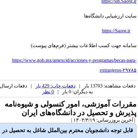
https://sib.Saorg.i
ایت ارزشیابی دانشگاه‌ها
https://Saorg.ir
امانه جهت کسب اطلاعات بیشتر (فرم‌های پیوست)
https://www.gob.mx/amexcid/acciones-y-programas/becas-para
extranjeros-۲۹۷۸
فعات مشاهده: 13703 بار |
دفعات چاپ: 429 بار
| دفعات ارسال
به دیگران: 0 بار |
0 نظر
قررات آموزشی، امور کنسولی و شیوه‌­نامه
ذیرش و تحصیل در دانشگاه­‌های ایران
آخرین بروزرسانی: ۱۴۰۳/۳/۱۹ |
قابل توجه دانشجویان محترم بین‌­الملل شاغل به تحصیل در