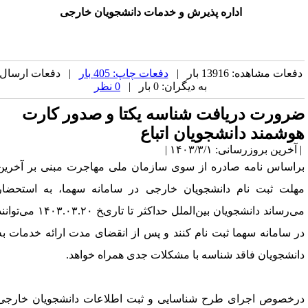
اداره پذیرش و خدمات دانشجویان خارجی
فعات مشاهده: 13916 بار |
دفعات چاپ: 405 بار
| دفعات ارسال
به دیگران: 0 بار |
0 نظر
رورت دریافت ﺷﻨﺎﺳﻪ یکتا و ﺻﺪور ﮐﺎرت
ﻮﺷﻤﻨﺪ داﻧﺸﺠﻮیان اﺗﺒﺎع
آخرین بروزرسانی: ۱۴۰۳/۳/۱ |
راساس ﻧﺎﻣﻪ صادره از سوی ﺳﺎزﻣﺎن ﻣﻠﯽ ﻣﻬﺎﺟﺮت ﻣﺒﻨﯽ ﺑﺮ آﺧﺮین
ﻬﻠﺖ ﺛﺒﺖ ﻧﺎم داﻧﺸﺠﻮیان ﺧﺎرﺟﯽ در ﺳﺎﻣﺎﻧﻪ ﺳﻬﻤﺎ، ﺑﻪ اﺳﺘﺤﻀﺎر
ﻣﯽرﺳﺎﻧﺪ داﻧﺸﺠﻮیان بین‌­الملل ﺣﺪاﮐﺜﺮ ﺗﺎ ﺗﺎریﺦ ۱۴۰۳.۰۳.۲۰ ﻣﯽﺗﻮاﻧﻨﺪ
ر ﺳﺎﻣﺎﻧﻪ ﺳﻬﻤﺎ ﺛﺒﺖ ﻧﺎم ﮐﻨﻨﺪ و ﭘﺲ از اﻧﻘﻀﺎی ﻣﺪت اراﺋﻪ ﺧﺪﻣﺎت ﺑﻪ
اﻧﺸﺠﻮیان ﻓﺎﻗﺪ ﺷﻨﺎﺳﻪ ﺑﺎ ﻣﺸﮑﻼت ﺟﺪی ﻫﻤﺮاه ﺧﻮاﻫﺪ.
ﺭﺧﺼﻮﺹ ﺍﺟﺮﺍﯼ ﻃﺮﺡ ﺷﻨﺎﺳﺎیی ﻭ ﺛﺒﺖ ﺍﻃﻼﻋﺎﺕ ﺩﺍﻧﺸﺠﻮیاﻥ ﺧﺎﺭﺟﯽ