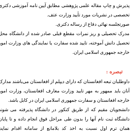
ذیرش
و
چاپ
مقاله
علمی
پژوهشی
مطابق
آیین
نامه
آموزشی
دکتری
خصصی
در
نشریات
مورد
تأیید
وزارت
عتف
.
ورتجلسه
نهائی
دفاع
از
رساله
دکتری
.
درک
تحصیلی
و
ریز
نمرات
مقطع
قبلی
صادر
شده
از
دانشگاه
محل
حصیل
دانش
آموخته،
تایید
شده
سفارت
یا
نمایندگی
های
وزارت
امور
ارجه
جمهوری
اسلامی
ایران
.
تبصره
 :
اوطلبان
تبعه
افغانستان
که
دارای
دیپلم
از
افغانستان
می‌باشند
مدارک
نان
باید
ممهور
به
مهر‌‌ تایید
وزارت
معارف
افغانستان،
وزارت
امور
ارجه
افغانستان
و
سفارت
جمهوری
اسلامی
ایران
در
کابل
باشد
.
انشجویان
مقیم
که
از
طریق
کنکور
در
دانشگاه
پذیرفته
می
شوند
انشگاه
ثبت
نام
آنها
را
بدون
طی
مراحل
فوق
انجام
داده
و
تا
پایان
مان
ترم
اول
نسبت
به
اخذ
کد
بلامانع
از
سامانه
اقدام
نماید
. 