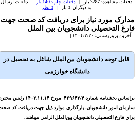
دفعات مشاهده: 3287 بار |
دفعات چاپ: 140 بار
| دفعات ارسال
به دیگران: 0 بار |
0 نظر
دارک مورد نیاز برای دریافت کد صحت جهت
ارغ التحصیلی دانشجویان بین الملل
آخرین بروزرسانی: ۱۴۰۴/۲/۲۰ |
قابل توجه دانشجویان
بین
‌الملل
شاغل به تحصیل در
دانشگاه
خوارزمی
براساس بخشنامه شماره ۴۲۹۶۴۳/۴  مورخ ۱۴۰۳.۱۱.۱۴ رئیس محترم 
ازمان امور دانشجویان، 
بارگذاری
 موارد ذیل جهت 
دریافت
 کد صحت 
رای فارغ 
التحصیلی
 دانشجویان بین‌
الملل 
الزامی
 می
باشد. 