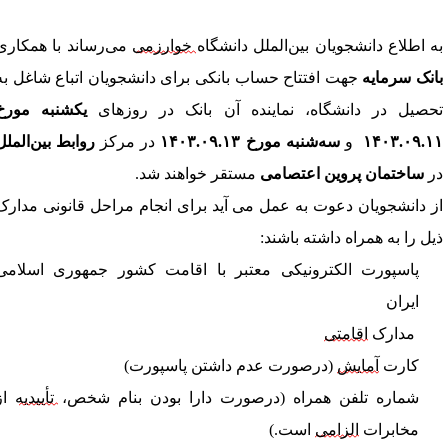
ه اطلاع دانشجویان بین‌الملل
 دانشگاه 
خوارزمی
 می‌رساند 
با همکاری 
انک سرمایه 
جهت افتتاح حساب بانکی برای دانشجویان اتباع شاغل به 
حصیل در دانشگاه، نماینده آن بانک در روزهای 
یکشنبه مورخ 
۱۴۰۳.۰۹.۱
  و 
سه‌شنبه مورخ ۱۴۰۳.۰۹.۱۳
 در مرکز 
روابط بین‌الملل
ر 
ساختمان پروین اعتصامی
 مستقر خواهند شد
. 
ز دانشجویان دعوت به عمل می 
آید برای انجام مراحل قانونی مدارک 
یل را به همراه داشته باشند:
پاسپورت الکترونیکی معتبر با اقامت کشور جمهوری اسلامی 
ایران 
مدارک 
اقامتی
کارت 
آمایش
 (درصورت عدم داشتن پاسپورت) 
شماره تلفن همراه (درصورت دارا بودن بنام شخص، 
تأییدیه
 از 
مخابرات 
الزامی
 است.) 