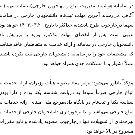
ﺭ ﺳﺎﻣﺎﻧﻪ ﻫﻮﺷﻤﻨﺪ مدیریت ﺍﺗﺒﺎﻉ ﻭ ﻣﻬﺎﺟﺮین ﺧﺎﺭﺟﯽ(ﺳﺎﻣﺎﻧﻪ ﺳﻬﻤﺎ)
ﺑﻪ
ﮔﺎﻫﯽ ﻣﯽﺭﺳﺎﻧﺪ ﺁﺧﺮین ﻣﻬﻠﺖ ﺛﺒﺖﻧﺎﻡ ﺩﺍﻧﺸﺠﻮیاﻥ ﺧﺎﺭﺟﯽ ﺩﺭ ﺳﺎﻣﺎﻧﻪ
ﻬﻤﺎ ﺩﺭﭼﺎﺭﭼﻮﺏ ﻃﺮﺡ یاﺩﺷﺪﻩ
،
ﺣﺪﺍﮐﺜﺮ ﺗﺎ ﺗﺎﺭیخ ۱۴۰۳.۰۳.۲۰
ﺧﻮﺍﻫﺪ ﺑﻮﺩ.
ﺪیهی ﺍﺳﺖ ﭘﺲ ﺍﺯ ﺍﻧﻘﻀﺎﯼ ﻣﻬﻠﺖ ﻣﺬﮐﻮﺭ، ﻭﺭﻭﺩ یا ویرایش ﻧﺎﻡ
ﺍﻧﺸﺠﻮیاﻥ ﺧﺎﺭﺟﯽ ﺩﺭ ﺳﺎﻣﺎﻧﻪ ﻭ ﺍﺭﺍﺋﻪ ﺧﺪﻣﺖ ﺑﻪ ﻣﺘﻘﺎﺿﯿﺎﻥ ﻓﺎﻗﺪ ﺷﻨﺎﺳﻪ
ﻪ ﻣﺸﺨﺼﺎﺕ ﺧﻮﺩ ﺭﺍ ﺩﺭ ﺳﺎﻣﺎﻧﻪ ﺩﺍﻧﺸﺠﻮیاﻥ ﺧﺎﺭﺟﯽ ﺛﺒﺖ ﻧﮑﺮﺩﻩ ﺑﺎﺷﻨﺪ،
ﻤﻼً ﺩﺷﻮﺍﺭ ﻭ ﺑﺎ ﻣﺸﮑﻼﺕ ﺟﺪﯼ ﻫﻤﺮﺍﻩ ﺧﻮﺍﻫﺪ ﺑﻮﺩ.
ﺆﮐﺪﺍً یاﺩﺁﻭﺭ ﻣﯽﺷﻮﺩ؛ ﺑﺮﺍﺑﺮ ﻣﻔﺎﺩ ﻣﺼﻮﺑﻪ ﻫﯿﺄﺕ ﻭﺯیرﺍﻥ،
ﺍﺭﺍﺋﻪ ﺧﺪﻣﺖ ﺑﻪ
ﺗﺒﺎﻉ ﺧﺎﺭﺟﯽ ﺻﺮﻓﺎً ﻣﻨﻮﻁ ﺑﻪ ﺩﺭیاﻓﺖ ﺷﻨﺎﺳﻪ یکتا ﺑﻮﺩﻩ ﻭ ﺩﺍﺭﺍ ﺑﻮﺩﻥ
ﻨﺎﺳﻪ یکتا ﻭ ﺛﺒﺖﻧﺎﻡ ﺩﺭ ﭘﺎیگاﻩ ﺩﺍﺩﻩﻣﺮﺟﻊ ﻣﻠﯽ ﻣﺒﻨﺎﯼ ﺍﺭﺍﺋﻪ ﺧﺪﻣﺎﺕ ﺑﻪ
ﺗﺒﺎﻉ ﺧﺎﺭﺟﯽ ﻣﯽﺑﺎﺷﺪ ﻭ ﻟﺬﺍ ﺑﺮﺧﻮﺭﺩﺍﺭﯼ ﺩﺍﻧﺸﺠﻮیان ﺧﺎﺭﺟﯽ ﺍﺯ ﺧﺪﻣﺎﺕ ﻭ
ﻬﺮﻩﻣﻨﺪﯼ ﺍﺯ ﺗﺴﻬﯿﻼﺕ ﺗﻨﻬﺎ ﺩﺭﭼﺎﺭﭼﻮﺏ ﻣﺼﻮﺑﻪ یادﺷﺪﻩ ﻭ ﺗﺎﺑﻊ ﻣﻘﺮﺭﺍﺕ
ﺸﺮﻭﺡ ﺩﺭ ﺑﺎﻻ ﺧﻮﺍﻫﺪ ﺑﻮﺩ.