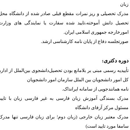
بان 
درک
تحصیلی
و
ریز
نمرات
مقطع
قبلی
صادر
شده
از
دانشگاه
محل
حصیل
دانش
آموخته،تایید
شده
سفارت
یا
نمایندگی
های
وزارت
مورخارجه
جمهوری
اسلامی
ایران
.
ورتجلسه
دفاع
از
پایان
نامه
کارشناسی
ارشد
.
وره دکتری:
أییدیه
 رسمی مبنی بر بلامانع بودن 
تحصیل‌دانشجوی
 بین‌الملل از اداره 
ل امور دانشجویان بین 
الملل
 سازمان امور دانشجویان 
امه
همانندجویی
از
سامانه
ایرانداک
.
درک
بسندگی
آموزش
زبان
فارسی
به
غیر
فارسی
زبان
با
تایید
سئول
مرکز
آزفای
دانشگاه
درک
معتبر
زبان
خارجی (زبا
ن
دوم؛
برای
زبان
فارسی
تنها
مدرک
امفا
مورد
تایید
است
)