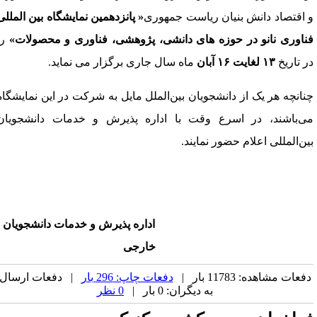
 اقتصاد دانش بنیان
 ریاست جمهوری
«
پانزدهمین نمایشگاه بین 
المللی
ناوری 
نانو
 در حوزه های دانشی، 
پژوهشی
،
 فناوری
 و محصولات
»
را 
ر تاریخ
۱۳ 
لغایت
 ۱۶ 
آبان
 ماه سال جاری برگزار می نماید. 
نانچه هر یک از دانشجویان بین‌الملل
 مایل به شرکت در 
این 
نمایشگاه 
ند، در اسرع وقت 
با اداره پذیرش و خدمات دانشجویان 
‌المللی 
اعلام حضور نمایند
.  
اداره 
پذیرش و خدمات
 دانشجویان 
خارجی
فعات مشاهده: 11783 بار |
دفعات چاپ: 296 بار
| دفعات ارسال
به دیگران: 0 بار |
0 نظر