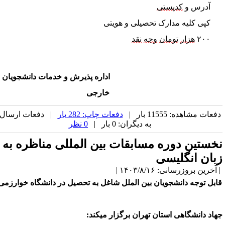
آدرس و 
کدپستی
کپی کلیه مدارک تحصیلی و هویتی 
۲۰۰ 
هزار
تومان
وجه
نقد
اداره 
پذیرش و خدمات
 دانشجویان 
خارجی
فعات مشاهده: 11555 بار |
دفعات چاپ: 282 بار
| دفعات ارسال
به دیگران: 0 بار |
0 نظر
خستین دوره مسابقات بین­ المللی مناظره به
بان انگلیسی
آخرین بروزرسانی: ۱۴۰۳/۸/۱۶ |
ابل توجه دانشجویان بین­ الملل شاغل به تحصیل در دانشگاه خوارزمی
هاد دانشگاهی استان تهران برگزار می­کند: