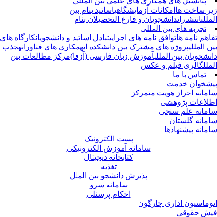
پتانسیل های همکاری های علمی بین المللی
ر ساخت ها
امکانات آزمایشگاهی
اساتید بنام بین
للی
انتشارات
دانشجویان و فارغ التحصیلان بنام
تجربه های بین المللی
اهم نامه ها
توافق نامه های اجرایی
تبادل اساتید و دانشجویان
کارگاه های
 المللی
پروژه های مشترک بین دانشکده ای
همکاری های فناورانه
جذب
نشجویان بین المللی
آموزش زبان فارسی (آزفا)
مرکز مطالعات بین
لل
گالری فیلم و عکس
تماس با ما
شخوان خدمت
مانه احراز هویت متمرکز
لاعات پژوهشی
مانه علم سنجی
مانه گلستان
مانه پیشنهادها
پست الکترونیک
سامانه آموزش الکترونیکی
کتابخانه دیجیتال
تغذیه
پذیرش دانشجو بین الملل
سامانه سرو
احکام پرسنلی
وماسیون اداری چارگون
ش حقوقی