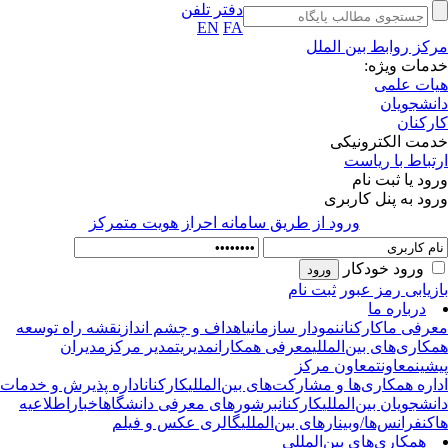
دفتر تلفن
EN
FA
کز روابط بین الملل
مات ویژه:
ات علمی
نشجویان
رکنان
مت الکترونیکی
تباط با ریاست
ود یا ثبت نام
ود به پنل کاربری
ورود از طريق سامانه احراز هويت متمركز
ورود خودکار
زیابی رمز عبور
ثبت نام
درباره ما
رفی ما
کارکنان
نمودار سازمانی
اهداف و چشم انداز
نقشه راه توسعه
کاری‌های بین‌المللی
معرفی همکاران
مدیریت
مدیر مرکز
مدیران
شین
معاونت
معاون مرکز
اره همکاری‌ها و مشارکت‌های بین‌المللی
کارکنان
اداره پذیرش و خدمات
نشجویان بین‌المللی
کارکنان
برشورهای معرفی دانشگاه
اخبار
اطلاعیه
کنفرانس‌ها/وبینارهای بین‌المللی
گالری عکس و فیلم
همکاری‌های بین‌المللی