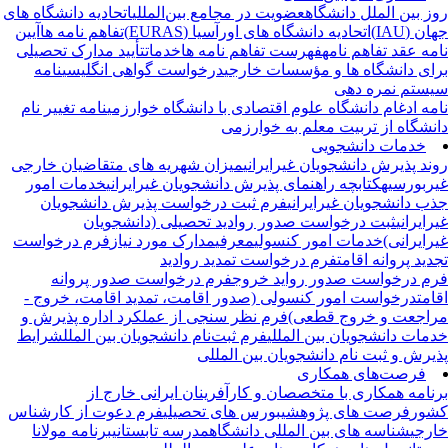
ز بین الملل دانشگاه
عضویت در مجامع بین‌المللی
اتحادیه دانشگاه های
ن (IAU)
اتحادیه دانشگاه های اورآسیا (EURAS)
تفاهم نامه ها
آیین
مه عقد تفاهم نامه
فهرست تفاهم نامه ها
خدمات
تأیید مدارک تحصیلی
ای دانشگاه ها و مؤسسات خارجی
درخواست گواهی انگلیسی
نامه
ستم نمره دهی
مه ادغام دانشگاه علوم اقتصادی با دانشگاه خوارزمی
نامه تغییر نام
نشگاه از تربیت معلم به خوارزمی
خدمات دانشجویی
ند پذیرش دانشجویان غیرایرانی
میزان شهریه های متقاضیان خارجی
ربورسیه
کتابچه راهنمای پذیرش دانشجویان غیرایرانی
خدمات امور
ب دانشجویان غیرایرانی
فرم ثبت درخواست پذیرش دانشجویان
ایرانی
ثبت درخواست صدور روادید تحصیلی (دانشجویان
رایرانی)
خدمات امور کنسولی
معرفی
مدارک مورد نیاز
فرم درخواست
دید پروانه اقامت
فرم درخواست تمدید روادید
م درخواست صدور رواید خروج
فرم درخواست صدور پروانه
امت
درخواست امور کنسولی (صدور اقامت، تمدید اقامت، خروج -
اجعت و خروج قطعی)
فرم نظر سنجی از عملکرد اداره پذیرش و
مات دانشجویان بین المللی
فرم ثبت‌نام دانشجویان بین الملل
شرایط
یرش و ثبت نام دانشجویان بین المللی
فرصت‌های همکاری
نامه همکاری با متخصصان و کارآفرینان ایرانی خارج از
ور
فرصت های پژوهشی
بورس های تحصیلی
فرم دعوت از کارشناس
رجی
شناسه های بین المللی دانشگاه
مدرسه تابستانی
برنامه مولانا