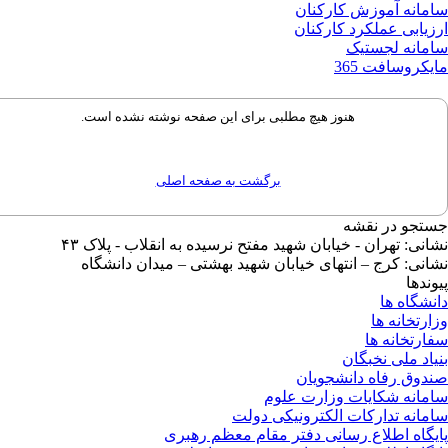
مانه آموزش کارکنان
زیابی عملکرد کارکنان
مانه لجستیک
یکروسافت 365
هنوز هیچ مطلبی برای این صفحه نوشته نشده است.
برگشت به صفحه اصلی
تجو در نقشه
انی: تهران - خیابان شهید مفتح نرسیده به انقلاب - پلاک ۴۳
انی: کرج – انتهای خیابان شهید بهشتی – میدان دانشگاه
وندها
نشگاه ها
ارتخانه ها
ارتخانه ها
یاد ملی نخبگان
دوق رفاه دانشجویان
مانه شکایات وزارت علوم
مانه تدارکات الکترونیکی دولت
یگاه اطلاع رسانی دفتر مقام معظم رهبری